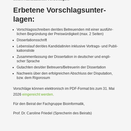
Erbetene Vorschlags­un­ter­
lagen:
Vorschlags­schreiben der/des Betreu­enden mit einer ausführ­
lichen Begründung der Preis­wür­digkeit (max. 2 Seiten)
Disser­ta­ti­ons­schrift
Lebenslauf der/des Kandidatin/en inklusive Vortrags- und Publi­
ka­ti­ons­liste
Zusam­men­fassung der Disser­tation in deutscher und engli­
scher Sprache
Gutachten des/der Betreuers/Betreuerin der Disser­tation
Nachweis über den erfolg­reichen Abschluss der Dispu­tation,
bzw. dem Rigorosum
Vorschläge können elektro­nisch im PDF-Format bis zum 31. Mai
2026
einge­reicht werden
.
Für den Beirat der Fachgruppe Bioin­for­matik,
Prof. Dr. Caroline Friedel (Sprecherin des Beirats)