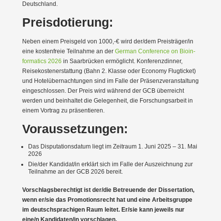
Deutschland.
Preis­do­tierung:
Neben einem Preisgeld von 1000,-€ wird der/dem Preisträger/in
eine kosten­freie Teilnahme an der
German Confe­rence on Bioin­
for­matics 2026
in Saarbrücken ermög­licht. Konfe­renz­dinner,
Reise­kos­ten­er­stattung (Bahn 2. Klasse oder Economy Flugticket)
und Hotel­über­nach­tungen sind im Falle der Präsenz­ver­an­staltung
einge­schlossen. Der Preis wird während der GCB überreicht
werden und beinhaltet die Gelegenheit, die Forschungs­arbeit in
einem Vortrag zu präsen­tieren.
Voraus­set­zungen:
Das Dispu­ta­ti­ons­datum liegt im Zeitraum 1. Juni 2025 – 31. Mai
2026
Die/der Kandidat/in erklärt sich im Falle der Auszeichnung zur
Teilnahme an der GCB 2026 bereit.
Vorschlags­be­rechtigt ist der/die Betreuende der Disser­tation,
wenn er/sie das Promo­ti­ons­recht hat und eine Arbeits­gruppe
im deutsch­spra­chigen Raum leitet. Er/sie kann jeweils nur
eine/n Kandidaten/in vorschlagen.