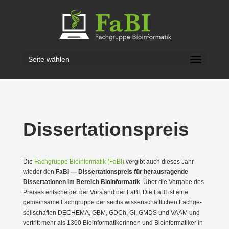
Seite wählen
Disser­ta­ti­ons­preis
Die
Fachgruppe Bioin­for­matik (FaBI)
vergibt auch dieses Jahr
wieder den
FaBI — Disser­ta­ti­ons­preis für heraus­ra­gende
Disser­ta­tionen im Bereich Bioin­for­matik
. Über die Vergabe des
Preises entscheidet der Vorstand der FaBI. Die FaBI ist eine
gemeinsame Fachgruppe der sechs wissen­schaft­lichen Fachge­
sell­schaften DECHEMA, GBM, GDCh, GI, GMDS und VAAM und
vertritt mehr als 1300 Bioin­for­ma­ti­ke­rinnen und Bioin­for­ma­tiker in