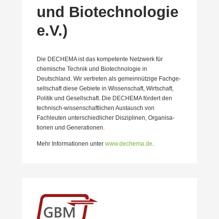
und Biotech­no­logie
e.V.)
Die DECHEMA ist das kompe­tente Netzwerk für
chemische Technik und Biotech­no­logie in
Deutschland. Wir vertreten als gemein­nützige Fachge­
sell­schaft diese Gebiete in Wissen­schaft, Wirtschaft,
Politik und Gesell­schaft. Die DECHEMA fördert den
technisch-wissen­schaft­lichen Austausch von
Fachleuten unter­schied­licher Diszi­plinen, Organi­sa­
tionen und Genera­tionen.
Mehr Infor­ma­tionen unter
www.dechema.de
.