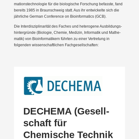
ma­ti­ons­tech­no­logie für die biolo­gische Forschung befasste, fand
bereits 1985 in Braun­schweig statt. Aus ihr entwi­ckelte sich die
jährliche German Confe­rence on Bioin­for­matics (GCB).
Die Inter­dis­zi­pli­na­rität des Faches und heterogene Ausbil­dungs­
hin­ter­gründe (Biologie, Chemie, Medizin, Infor­matik und Mathe­
matik) von Bioin­for­ma­tikern führten zu einer Vertretung in
folgenden wissen­schaft­lichen Fachge­sell­schaften:
DECHEMA (Gesell­
schaft für
Chemische Technik