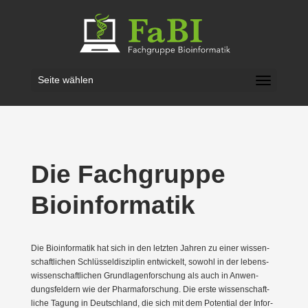
Seite wählen
Die Fachgruppe
Bioin­for­matik
Die Bioin­for­matik hat sich in den letzten Jahren zu einer wissen­
schaft­lichen Schlüs­sel­dis­ziplin entwi­ckelt, sowohl in der lebens­
wis­sen­schaft­lichen Grund­la­gen­for­schung als auch in Anwen­
dungs­feldern wie der Pharma­for­schung. Die erste wissen­schaft­
liche Tagung in Deutschland, die sich mit dem Potential der Infor­