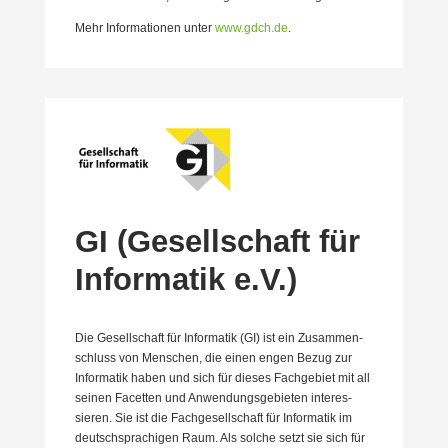
Mehr Infor­ma­tionen unter
www.gdch.de
.
GI (Gesell­schaft für
Infor­matik e.V.)
Die Gesell­schaft für Infor­matik (GI) ist ein Zusam­men­
schluss von Menschen, die einen engen Bezug zur
Infor­matik haben und sich für dieses Fachgebiet mit all
seinen Facetten und Anwen­dungs­ge­bieten inter­es­
sieren. Sie ist die Fachge­sell­schaft für Infor­matik im
deutsch­spra­chigen Raum. Als solche setzt sie sich für