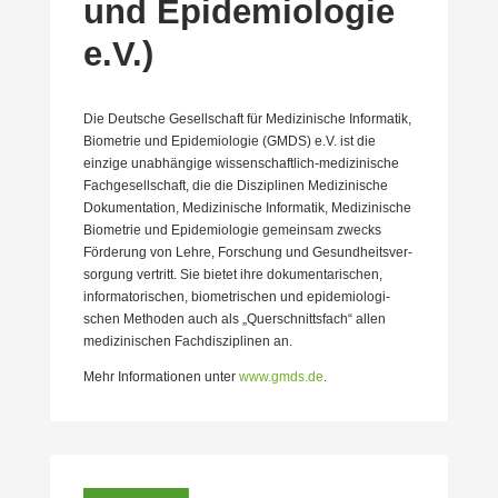
und Epide­mio­logie
e.V.)
Die Deutsche Gesell­schaft für Medizi­nische Infor­matik,
Biometrie und Epide­mio­logie (GMDS) e.V. ist die
einzige unabhängige wissen­schaftlich-medizi­nische
Fachge­sell­schaft, die die Diszi­plinen Medizi­nische
Dokumen­tation, Medizi­nische Infor­matik, Medizi­nische
Biometrie und Epide­mio­logie gemeinsam zwecks
Förderung von Lehre, Forschung und Gesund­heits­ver­
sorgung vertritt. Sie bietet ihre dokumen­ta­ri­schen,
infor­ma­to­ri­schen, biome­tri­schen und epide­mio­lo­gi­
schen Methoden auch als „Querschnittsfach“ allen
medizi­ni­schen Fachdis­zi­plinen an.
Mehr Infor­ma­tionen unter
www.gmds.de
.