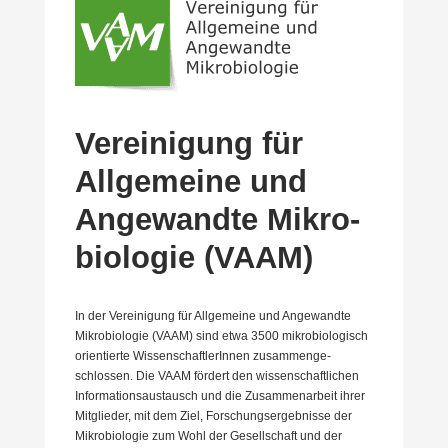
Verei­nigung für
Allge­meine und
Angewandte Mikro­
bio­logie (VAAM)
In der Verei­nigung für Allge­meine und Angewandte
Mikro­bio­logie (VAAM) sind etwa 3500 mikro­bio­lo­gisch
orien­tierte Wissen­schaft­le­rInnen zusam­men­ge­
schlossen. Die VAAM fördert den wissen­schaft­lichen
Infor­ma­ti­ons­aus­tausch und die Zusam­men­arbeit ihrer
Mitglieder, mit dem Ziel, Forschungs­er­geb­nisse der
Mikro­bio­logie zum Wohl der Gesell­schaft und der