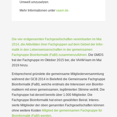
Umwelt umzusetzen.
Mehr Infor­ma­tionen unter
vaam.de
.
Die vier erstge­nannten Fachge­sell­schaften verein­barten im Mai
2014, die Aktivi­täten ihrer Fachgruppen auf dem Gebiet der Infor­
matik in den Lebens­wis­sen­schaften in der gemein­samen
Fachgruppe Bioin­for­matik (FaBI) zusam­men­zu­führen.
Die GMDS
trat der Fachgruppe im Oktober 2015 bei, die VAAM kam im Mai
2019 hinzu.
Entspre­chend gründete die gemeinsame Mitglie­der­ver­sammlung
während der GCB 2014 in Bielefeld die Gemeinsame Fachgruppe
Bioin­for­matik (FaBI), welche erstmals die Inter­essen von Bioin­for­
ma­tikern mit einer gemein­samen, legiti­mierten Stimme vertritt. Die
Fachgruppe hat derzeit bereits über 1.000 Mitglieder. Die
Fachgruppe Bioin­for­matik hat einen gewählten Beirat. Inter­es­
sierte Mitglieder der oben genannten Fachge­sell­schaften können
ohne weitere Kosten
Mitglied der gemein­samen Fachgruppe für
Bioin­for­matik (FaBI) werden
.