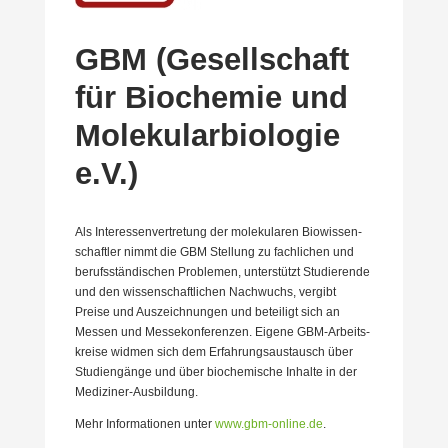
GBM (Gesell­schaft
für Biochemie und
Moleku­lar­bio­logie
e.V.)
Als Inter­es­sen­ver­tretung der moleku­laren Biowis­sen­
schaftler nimmt die GBM Stellung zu fachlichen und
berufs­stän­di­schen Problemen, unter­stützt Studie­rende
und den wissen­schaft­lichen Nachwuchs, vergibt
Preise und Auszeich­nungen und beteiligt sich an
Messen und Messe­kon­fe­renzen. Eigene GBM-Arbeits­
kreise widmen sich dem Erfah­rungs­aus­tausch über
Studi­en­gänge und über bioche­mische Inhalte in der
Mediziner-Ausbildung.
Mehr Infor­ma­tionen unter
www.gbm-online.de
.