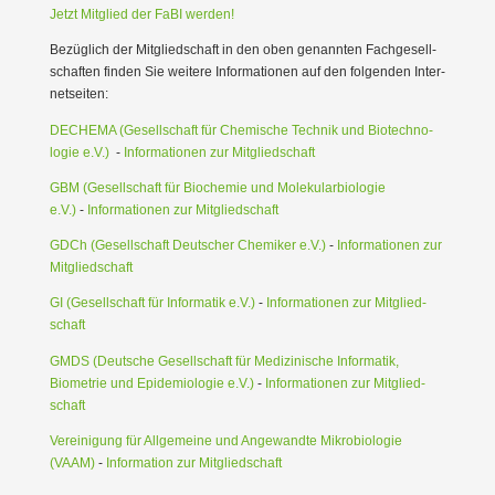
Jetzt Mitglied der FaBI werden!
Bezüglich der Mitglied­schaft in den oben genannten Fachge­sell­
schaften finden Sie weitere Infor­ma­tionen auf den folgenden Inter­
net­seiten:
DECHEMA (Gesell­schaft für Chemische Technik und Biotech­no­
logie e.V.)
-
Infor­ma­tionen zur Mitglied­schaft
GBM (Gesell­schaft für Biochemie und Moleku­lar­bio­logie
e.V.)
-
Infor­ma­tionen zur Mitglied­schaft
GDCh (Gesell­schaft Deutscher Chemiker e.V.)
-
Infor­ma­tionen zur
Mitglied­schaft
GI (Gesell­schaft für Infor­matik e.V.)
-
Infor­ma­tionen zur Mitglied­
schaft
GMDS (Deutsche Gesell­schaft für Medizi­nische Infor­matik,
Biometrie und Epide­mio­logie e.V.)
-
Infor­ma­tionen zur Mitglied­
schaft
Verei­nigung für Allge­meine und Angewandte Mikro­bio­logie
(VAAM)
-
Infor­mation zur Mitglied­schaft