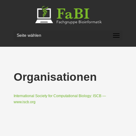
Seite wählen
Organi­sa­tionen
Inter­na­tional Society for Compu­ta­tional Biology: ISCB —
www.iscb.org