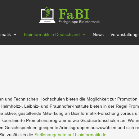
r­matik
Bioin­for­matik in Deutschland
News
Veran­stal­tung
täten und Techni­schen Hochschulen bieten die Möglichkeit zur Promotion 
Helmholtz‑, Leibniz- und Fraun­hofer-Institute bieten in der Regel Promo­t
die aktive, gestal­tende Mitwirkung an Bioin­for­matik-Forschung voraus u
oordi­nierte Promo­ti­ons­pro­gramme wie Gradu­ier­ten­schulen an. Wenn S
hen Gesichts­punkten geeignete Arbeits­gruppen auszu­wählen und sich rec
Sie zusätzlich die
Stellen­an­gebote auf bioinformatik.de
.