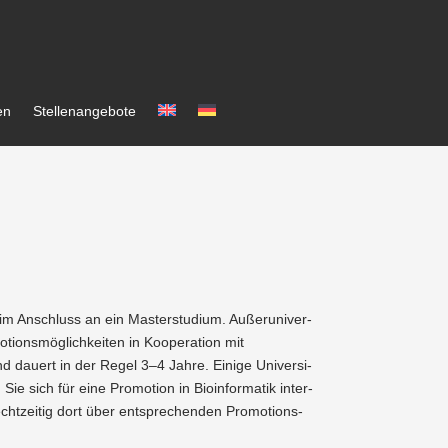
en
Stellen­an­gebote
im Anschluss an ein Master­studium. Außer­uni­ver­
i­ons­mög­lich­keiten in Koope­ration mit
nd dauert in der Regel 3–4 Jahre. Einige Univer­si­
ie sich für eine Promotion in Bioin­for­matik inter­
ht­zeitig dort über entspre­chenden Promo­ti­ons­