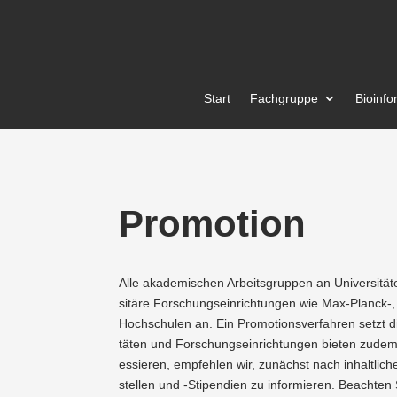
Start
Fachgruppe
Bioin­fo
Promotion
Alle akade­mi­schen Arbeits­gruppen an Univer­si­
sitäre Forschungs­ein­rich­tungen wie Max-Planck‑, 
Hochschulen an. Ein Promo­ti­ons­ver­fahren setzt 
täten und Forschungs­ein­rich­tungen bieten zudem k
es­sieren, empfehlen wir, zunächst nach inhalt­lic
stellen und ‑Stipendien zu infor­mieren. Beachten 