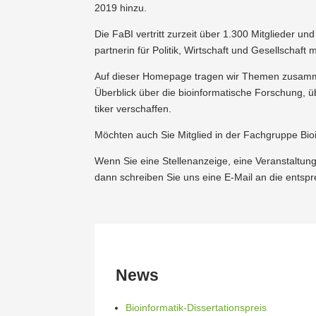
2019 hinzu.
Die FaBI vertritt zurzeit über 1.300 Mitglieder un
part­nerin für Politik, Wirtschaft und Gesell­schaft
Auf dieser Homepage tragen wir Themen zusammen, di
Überblick über die bioin­for­ma­tische Forschung, üb
tiker verschaffen.
Möchten auch Sie Mitglied in der Fachgruppe Bioi
Wenn Sie eine Stellen­an­zeige, eine Veran­stalt
dann schreiben Sie uns eine E‑Mail an die entsp
News
Bioin­­­­­for­­­matik-Disser­­­ta­­­ti­ons­­­preis