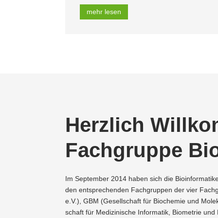
mehr lesen
Herzlich Willk
Fachgruppe Bioi
Im September 2014 haben sich die Bioin­for­ma­ti­k
den entspre­chenden Fachgruppen der vier Fachge­s
e.V.), GBM (Gesell­schaft für Biochemie und Molek
schaft für Medizi­nische Infor­matik, Biometrie un