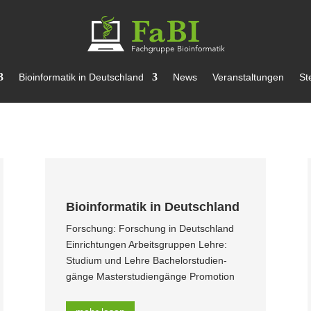
Bioin­for­matik in Deutschland
News
Veran­stal­tungen
St
Bioin­for­matik in Deutschland
Forschung: Forschung in Deutschland
Einrich­tungen Arbeits­gruppen Lehre:
Studium und Lehre Bache­lor­stu­di­en­
gänge Master­stu­di­en­gänge Promotion