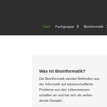
Start
Fachgruppe
Bioin­for­matik
Was ist Bioin­for­matik?
Die Bioin­for­matik wendet Methoden aus
der Infor­matik auf wissen­schaft­liche
Probleme aus den Lebens­wis­sen­
schaften an und hat sich als verbin­
dende Disziplin…