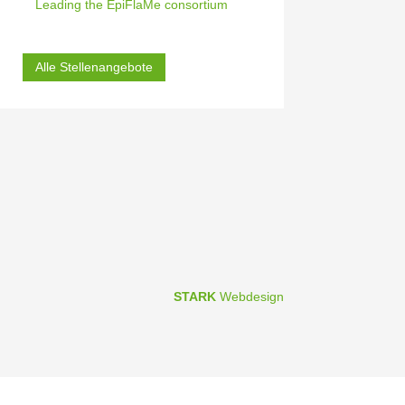
Leading the EpiFlaMe consortium
Alle Stellen­an­gebote
STARK
Webdesign