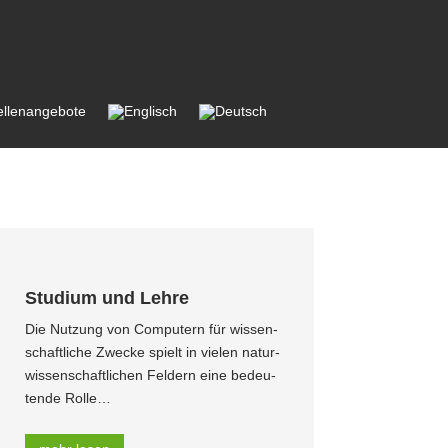
ellen­an­gebote
Studium und Lehre
Die Nutzung von Computern für wissen­
schaft­liche Zwecke spielt in vielen natur­
wis­sen­schaft­lichen Feldern eine bedeu­
tende Rolle…