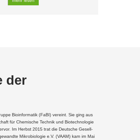
mehr lesen
e der
uppe Bioin­for­matik (FaBI) vereint. Sie ging aus
chaft für Chemische Technik und Biotech­no­logie
hervor. Im Herbst 2015 trat die Deutsche Gesell­
Angewandte Mikro­bio­logie e.V. (VAAM) kam im Mai