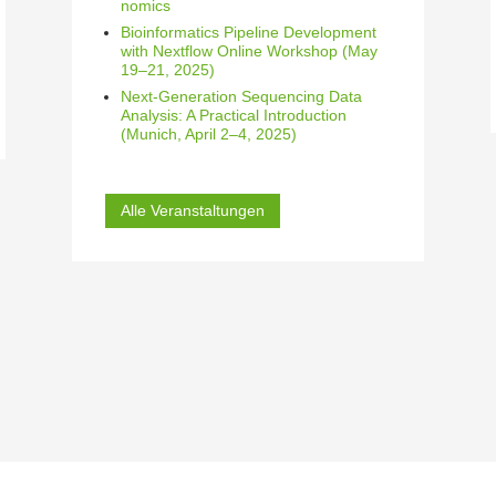
nomics
Bioin­for­matics Pipeline Develo­pment
with Nextflow Online Workshop (May
19–21, 2025)
Next-Generation Sequencing Data
Analysis: A Practical Intro­duction
(Munich, April 2–4, 2025)
Alle Veran­stal­tungen