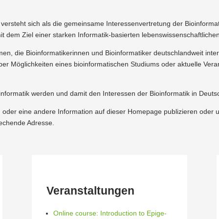
d versteht sich als die gemeinsame Inter­es­sen­ver­tretung der Bioin­for
 mit dem Ziel einer starken Infor­matik-basierten lebens­wis­sen­schaft­lic
e Bioin­for­ma­ti­ke­rinnen und Bioin­for­ma­tiker deutsch­landweit inte
er Möglich­keiten eines bioin­for­ma­ti­schen Studiums oder aktuelle Veran­
n­for­matik werden und damit den Inter­essen der Bioin­for­matik in De
ung oder eine andere Infor­mation auf dieser Homepage publi­zieren od
re­chende Adresse.
Veran­stal­tungen
Online course: Intro­duction to Epige­