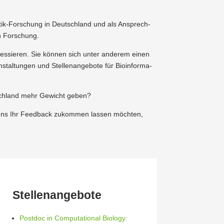
­matik-Forschung in Deutschland und als Ansprech­
hen Forschung.
r­es­sieren. Sie können sich unter anderem einen
stal­tungen und Stellen­an­gebote für Bioin­for­ma­
utschland mehr Gewicht geben?
er uns Ihr Feedback zukommen lassen möchten,
Stellen­an­gebote
Postdoc in Compu­ta­tional Biology: