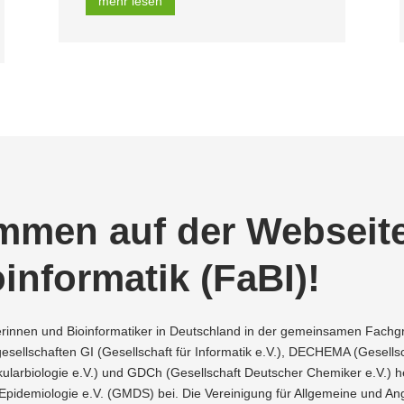
mehr lesen
ommen auf der Webseit
n­for­matik (FaBI)
!
e­rinnen und Bioin­for­ma­tiker in Deutschland in der gemein­samen Fachgr
ell­schaften GI (Gesell­schaft für Infor­matik e.V.), DECHEMA (Gesell­s
u­lar­bio­logie e.V.) und GDCh (Gesell­schaft Deutscher Chemiker e.V.) 
d Epide­mio­logie e.V. (GMDS) bei. Die Verei­nigung für Allge­meine und 