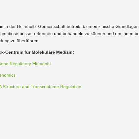
n der Helmholtz-Gemein­schaft betreibt biome­di­zi­nische Grund­la­gen
n, um diese besser erkennen und behandeln zu können und um ihnen bes
ndung zu überführen.
ück-Centrum für Molekulare Medizin:
 Gene Regulatory Elements
Genomics
RNA Structure and Transcriptome Regulation