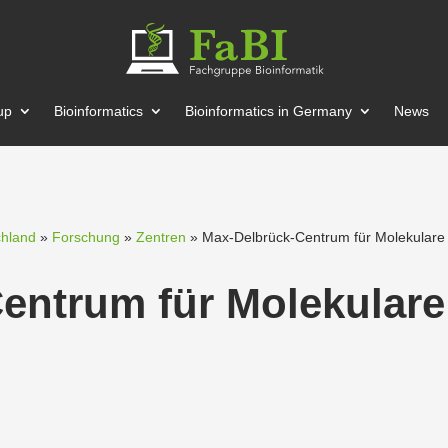
up
Bioin­for­matics
Bioin­for­matics in Germany
News
chland
»
Forschung
»
Zentren
» Max-Delbrück-Centrum für Molekulare
entrum für Molekulare