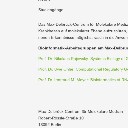
Studiengänge:
Das Max-Delbrück-Centrum für Molekulare Medizin i
Krank­heiten auf moleku­larer Ebene aufzu­spüre
nenen Erkennt­nisse möglichst rasch in die Anwe
Bioin­for­matik-Arbeits­gruppen am Max-Delbr
Prof. Dr. Nikolaus Rajewsky: Systems Biology of
Prof. Dr. Uwe Ohler: Compu­ta­tional Regulatory 
Prof. Dr. Irmtraud M. Meyer: Bioin­for­matics of 
Max-Delbrück-Centrum für Molekulare Medizin
Robert-Rössle-Straße 10
13092 Berlin