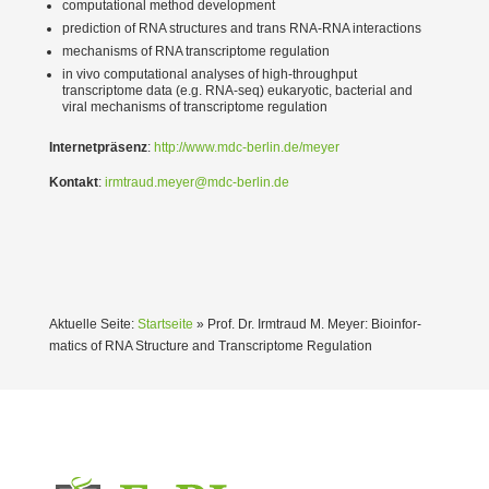
compu­ta­tional method develo­pment
prediction of RNA struc­tures and trans RNA-RNA inter­ac­tions
mecha­nisms of RNA transcriptome regulation
in vivo compu­ta­tional analyses of high-throughput
transcriptome data (e.g. RNA-seq) eukaryotic, bacterial and
viral mecha­nisms of transcriptome regulation
Inter­net­präsenz
:
http://www.mdc-berlin.de/meyer
Kontakt
:
irmtraud.meyer@mdc-berlin.de
Aktuelle Seite:
Startseite
»
Prof. Dr. Irmtraud M. Meyer: Bioin­for­
matics of RNA Structure and Transcriptome Regulation