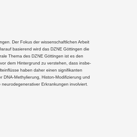
ungen. Der Fokus der wissen­schaft­lichen Arbeit
. Darauf basierend wird das DZNE Göttingen die
ntrale Thema des DZNE Göttingen ist es den
t vor dem Hinter­grund zu verstehen, dass insbe­
­ein­flüsse haben daher einen signi­fi­kanten
er DNA-Methy­lierung, Histon-Modifi­zierung und
euro­de­ge­nera­tiver Erkran­kungen invol­viert.