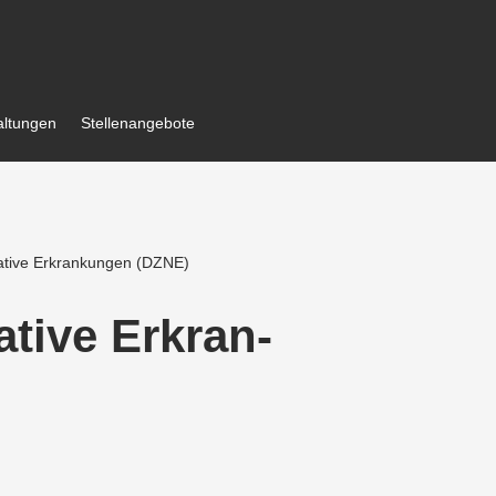
al­tungen
Stellen­an­gebote
ative Erkran­kungen (DZNE)
ative Erkran­