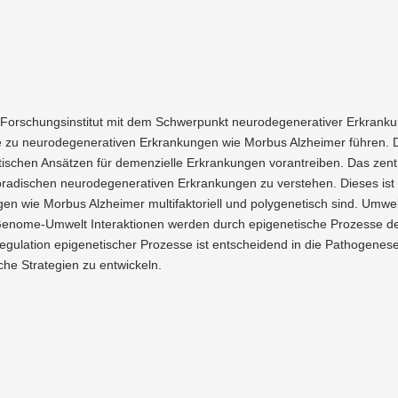
Forschungs­in­stitut mit dem Schwer­punkt neuro­de­ge­nera­tiver Erkran­k
e zu neuro­de­ge­nera­tiven Erkran­kungen wie Morbus Alzheimer führen
i­schen Ansätzen für demen­zielle Erkran­kungen voran­treiben. Das ze
ra­di­schen neuro­de­ge­nera­tiven Erkran­kungen zu verstehen. Dieses is
 wie Morbus Alzheimer multi­fak­to­riell und polyge­ne­tisch sind. Umwelt
 Genome-Umwelt Inter­ak­tionen werden durch epige­ne­tische Prozesse d
ulation epige­ne­ti­scher Prozesse ist entscheidend in die Patho­genese n
sche Strategien zu entwi­ckeln.