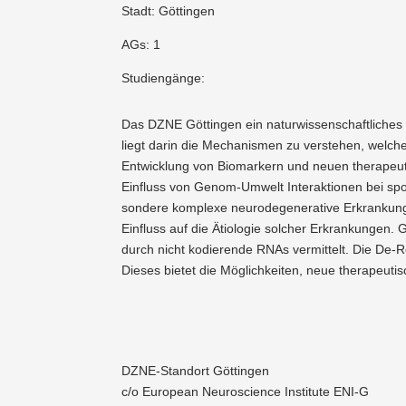
Stadt: Göttingen
AGs: 1
Studiengänge:
Das DZNE Göttingen ein natur­wis­sen­schaft­liches 
liegt darin die Mecha­nismen zu verstehen, welch
Entwicklung von Biomarkern und neuen thera­peu­t
Einfluss von Genom-Umwelt Inter­ak­tionen bei spo
sondere komplexe neuro­de­ge­nerative Erkran­kungen
Einfluss auf die Ätiologie solcher Erkran­kungen.
durch nicht kodie­rende RNAs vermittelt. Die De-Reg
Dieses bietet die Möglich­keiten, neue thera­peu­ti
DZNE-Standort Göttingen
c/o European Neuro­science Institute ENI‑G