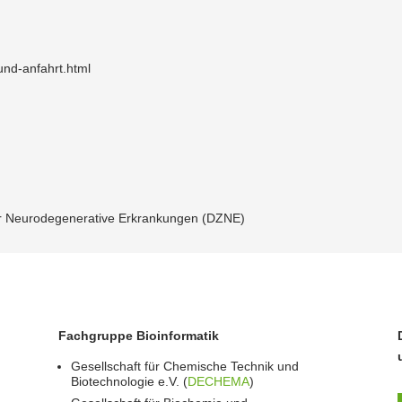
und-anfahrt.html
 Neuro­de­ge­nerative Erkran­kungen (DZNE)
Fachgruppe Bioinformatik
Gesellschaft für Chemische Technik und
Biotechnologie e.V. (
DECHEMA
)