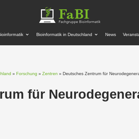
ioin­for­matik
Bioin­for­matik in Deutschland
News
Veran­st
chland
»
Forschung
»
Zentren
» Deutsches Zentrum für Neuro­de­ge­ner
um für Neuro­de­ge­ner