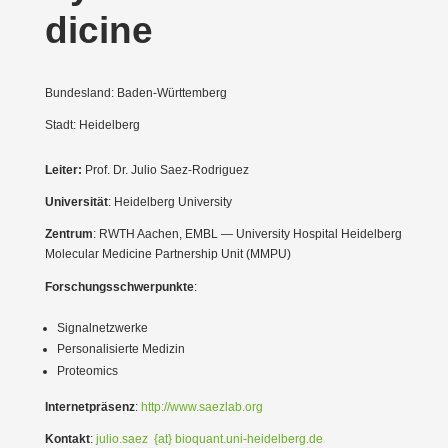
dicine
Bundesland: Baden-Württemberg
Stadt: Heidelberg
Leiter:
Prof. Dr. Julio Saez-Rodriguez
Univer­sität
: Heidelberg University
Zentrum
: RWTH Aachen, EMBL — University Hospital Heidelberg
Molecular Medicine Partnership Unit (MMPU)
Forschungs­schwer­punkte
:
Signal­netz­werke
Perso­na­li­sierte Medizin
Proteomics
Inter­net­präsenz
:
http://www.saezlab.org
Kontakt
:
julio.saez {at} bioquant.uni-
heidelberg.de