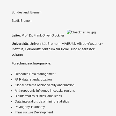
Bundesland: Bremen
Stadt: Bremen
Leiter
: Prof. Dr. Frank Oliver Glöckner
Univer­sität
:
Univer­sität Bremen, MARUM,
Alfred-Wegener-
Institut, Helmholtz Zentrum für Polar- und Meeres­for­
schung
Forschungs­schwer­punkte
:
Research Data Management
FAIR data, standar­dization
Global patterns of biodi­versity and function
Anthro­po­genic influence in coastal regions
Bioin­for­matics, ‘Omics, amplicons
Data integration, data mining, statistics
Phylogeny, taxonomy
Infra­structure Develo­pment