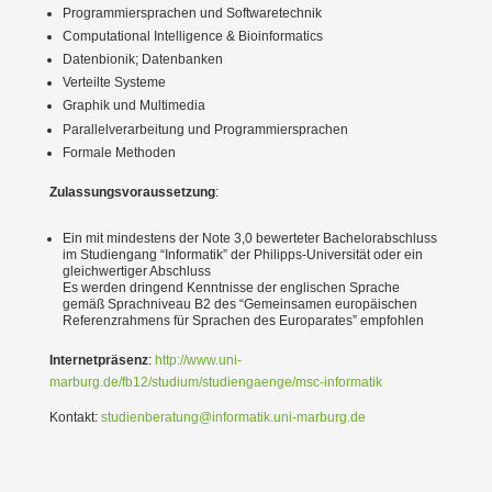
Program­mier­sprachen und Software­technik
Compu­ta­tional Intel­li­gence & Bioin­for­matics
Daten­bionik; Daten­banken
Verteilte Systeme
Graphik und Multi­media
Paral­lel­ver­ar­beitung und Program­mier­sprachen
Formale Methoden
Zulas­sungs­vor­aus­setzung
:
Ein mit mindestens der Note 3,0 bewer­teter Bache­lor­ab­schluss
im Studi­engang “Infor­matik” der Philipps-Univer­sität oder ein
gleich­wer­tiger Abschluss
Es werden dringend Kennt­nisse der engli­schen Sprache
gemäß Sprach­niveau B2 des “Gemein­samen europäi­schen
Referenz­rahmens für Sprachen des Europa­rates” empfohlen
Inter­net­präsenz
:
http://www.uni-
marburg.de/fb12/studium/studiengaenge/msc-informatik
Kontakt:
studienberatung@informatik.uni-marburg.de