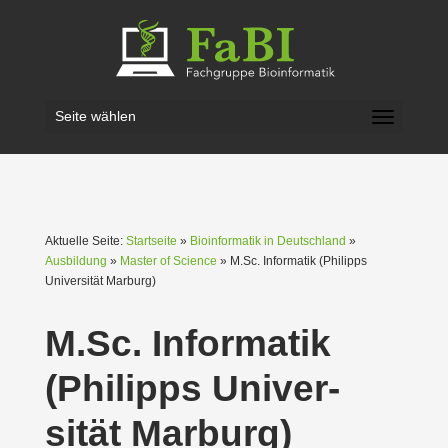
Seite wählen
Aktuelle Seite:
Startseite
»
Bioinformatik in Deutschland
»
Ausbildung
»
Master of Science
» M.Sc. Infor­matik (Philipps
Univer­sität Marburg)
M.Sc. Infor­matik
(Philipps Univer­
sität Marburg)