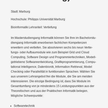
Stadt: Marburg
Hochschule: Philipps Universität Marburg
Bioinformatik Lehranteil: Vertiefung
Im Master­stu­di­engang Infor­matik können Sie Ihre im Bache­lor­stu­
di­engang Infor­matik erwor­benen fachlichen Kompe­tenzen
erweitern und vertiefen. Sie absol­vieren sechs bis neun Vertie­
fungs- oder Aufbau­module wie zum Beispiel Grid und Cloud
Computing, Software Design und Program­mier­tech­niken, Modell­
ge­triebene Software­ent­wicklung, Grafik­pro­gram­mierung, Compu­
ta­tional Intel­li­gence, Daten­bionik, Infor­mation Retrieval, Model
Checking oder Paral­le­lität in funktio­nalen Sprachen. Wählen Sie
aus unserem Lehran­gebot frei die Module, die Sie am meisten
inter­es­sieren. Die einzige Bedingung ist, dass Sie Module im
Gesamt­umfang von je mindestens 15 Leistungs­punkten aus der
Theore­ti­schen und aus der Prakti­schen Infor­matik belegen.
Mögliche Schwer­punkte:
Software­technik