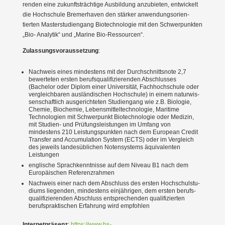
renden eine zukunfts­trächtige Ausbildung anzubieten, entwi­ckelt
die Hochschule Bremer­haven den stärker anwen­dungs­ori­en­
tierten Master­stu­di­engang Biotech­no­logie mit den Schwer­punkten
„Bio- Analytik“ und „Marine Bio-Ressourcen“.
Zulas­sungs­vor­aus­setzung
:
Nachweis eines mindestens mit der Durch­schnittsnote 2,7
bewer­teten ersten berufs­qua­li­fi­zie­renden Abschlusses
(Bachelor oder Diplom einer Univer­sität, Fachhoch­schule oder
vergleich­baren auslän­di­schen Hochschule) in einem natur­wis­
sen­schaftlich ausge­rich­teten Studi­engang wie z.B. Biologie,
Chemie, Biochemie, Lebens­mit­tel­tech­no­logie, Maritime
Techno­logien mit Schwer­punkt Biotech­no­logie oder Medizin,
mit Studien- und Prüfungs­leis­tungen im Umfang von
mindestens 210 Leistungs­punkten nach dem European Credit
Transfer and Accumu­lation System (ECTS) oder im Vergleich
des jeweils landes­üb­lichen Noten­systems äquiva­lenten
Leistungen
englische Sprach­kennt­nisse auf dem Niveau B1 nach dem
Europäi­schen Referenz­rahmen
Nachweis einer nach dem Abschluss des ersten Hochschul­stu­
diums liegenden, mindestens einjäh­rigen, dem ersten berufs­
qua­li­fi­zie­renden Abschluss entspre­chenden quali­fi­zierten
berufs­prak­ti­schen Erfahrung wird empfohlen
Inter­net­präsenz
:
https://www.hs-