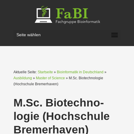
Seite wählen
Aktuelle Seite:
Startseite
»
Bioinformatik in Deutschland
»
Ausbildung
»
Master of Science
» M.Sc. Biotech­no­logie
(Hochschule Bremer­haven)
M.Sc. Biotech­no­
logie (Hochschule
Bremer­haven)