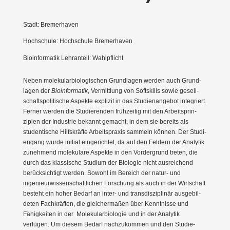
Stadt: Bremerhaven
Hochschule: Hochschule Bremerhaven
Bioinformatik Lehranteil: Wahlpflicht
Neben moleku­lar­bio­lo­gi­schen Grund­lagen werden auch Grund­
lagen der
Bioin­for­matik
, Vermittlung von Softs­kills sowie gesell­
schafts­po­li­tische Aspekte explizit in das Studi­en­an­gebot integriert.
Ferner werden die Studie­renden frühzeitig mit den Arbeits­prin­
zipien der Industrie bekannt gemacht, in dem sie bereits als
studen­tische Hilfs­kräfte Arbeits­praxis sammeln können. Der Studi­
engang wurde initial einge­richtet, da auf den Feldern der Analytik
zunehmend molekulare Aspekte in den Vorder­grund treten, die
durch das klassische Studium der Biologie nicht ausrei­chend
berück­sichtigt werden. Sowohl im Bereich der natur- und
ingenieur­wis­sen­schaft­lichen Forschung als auch in der Wirtschaft
besteht ein hoher Bedarf an inter- und trans­dis­zi­plinär ausge­bil­
deten Fachkräften, die gleicher­maßen über Kennt­nisse und
Fähig­keiten in der Moleku­lar­bio­logie und in der Analytik
verfügen. Um diesem Bedarf nachzu­kommen und den Studie­