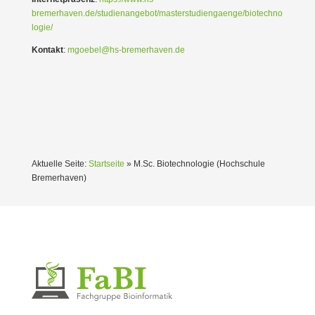
bremerhaven.de/studienangebot/masterstudiengaenge/biotechno
logie/
Kontakt
:
mgoebel@hs-bremerhaven.de
Aktuelle Seite:
Startseite
»
M.Sc. Biotech­no­logie (Hochschule
Bremer­haven)