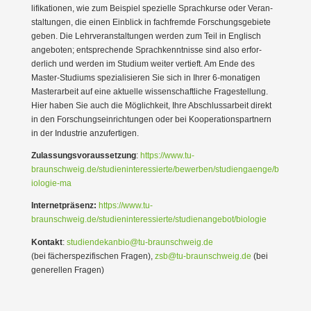
li­fi­ka­tionen, wie zum Beispiel spezielle Sprach­kurse oder Veran­
stal­tungen, die einen Einblick in fachfremde Forschungs­ge­biete
geben. Die Lehrver­an­stal­tungen werden zum Teil in Englisch
angeboten; entspre­chende Sprach­kennt­nisse sind also erfor­
derlich und werden im Studium weiter vertieft. Am Ende des
Master-Studiums spezia­li­sieren Sie sich in Ihrer 6‑monatigen
Master­arbeit auf eine aktuelle wissen­schaft­liche Frage­stellung.
Hier haben Sie auch die Möglichkeit, Ihre Abschluss­arbeit direkt
in den Forschungs­ein­rich­tungen oder bei Koope­ra­ti­ons­partnern
in der Industrie anzufer­tigen.
Zulas­sungs­vor­aus­setzung
:
https://www.tu-
braunschweig.de/studieninteressierte/bewerben/studiengaenge/b
iologie-ma
Inter­net­präsenz:
https://www.tu-
braunschweig.de/studieninteressierte/studienangebot/biologie
Kontakt
:
studiendekanbio@tu-braunschweig.de
(bei fächer­spe­zi­fi­schen Fragen),
zsb@tu-braunschweig.de
(bei
generellen Fragen)