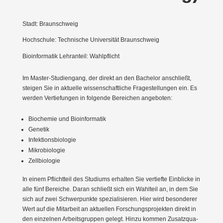
Stadt: Braunschweig
Hochschule: Technische Universität Braunschweig
Bioinformatik Lehranteil: Wahlpflicht
Im Master-Studi­engang, der direkt an den Bachelor anschließt,
steigen Sie in aktuelle wissen­schaft­liche Frage­stel­lungen ein. Es
werden Vertie­fungen in folgende Bereichen angeboten:
Biochemie und Bioin­for­matik
Genetik
Infek­ti­ons­bio­logie
Mikro­bio­logie
Zellbio­logie
In einem Pflichtteil des Studiums erhalten Sie vertiefte Einblicke in
alle fünf Bereiche. Daran schließt sich ein Wahlteil an, in dem Sie
sich auf zwei Schwer­punkte spezia­li­sieren. Hier wird beson­derer
Wert auf die Mitarbeit an aktuellen Forschungs­pro­jekten direkt in
den einzelnen Arbeits­gruppen gelegt. Hinzu kommen Zusatz­qua­