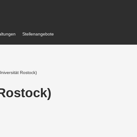
al­tungen
Stellen­an­gebote
niver­sität Rostock)
 Rostock)