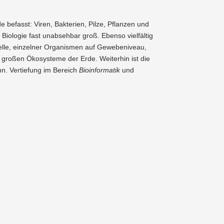
e befasst: Viren, Bakterien, Pilze, Pflanzen und
 Biologie fast unabsehbar groß. Ebenso vielfältig
Zelle, einzelner Organismen auf Gewebe­niveau,
 großen Ökosysteme der Erde. Weiterhin ist die
nn. Vertiefung im Bereich
Bioin­for­matik
und