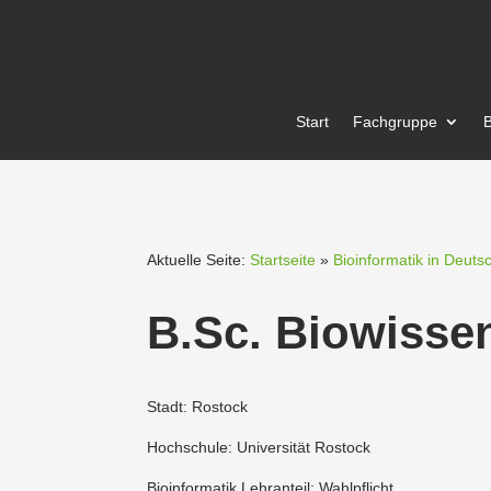
Start
Fachgruppe
B
Aktuelle Seite:
Startseite
»
Bioinformatik in Deuts
B.Sc. Biowis­sen
Stadt: Rostock
Hochschule: Universität Rostock
Bioinformatik Lehranteil: Wahlpflicht