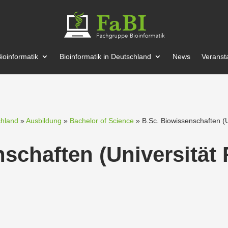
ioin­for­matik
Bioin­for­matik in Deutschland
News
Veran­st
chland
»
Ausbildung
»
Bachelor of Science
» B.Sc. Biowis­sen­schaften (U
­schaften (Univer­sität