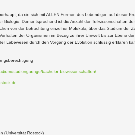
überhaupt, da sie sich mit ALLEN Formen des Leben­digen auf dieser Erd
 Biologie. Dementspre­chend ist die Anzahl der Teilwis­sen­schaften der
 reichen von der Betrachtung einzelner Moleküle, über das Studium der 
 Verhalten der Organismen im Bezug zu ihrer Umwelt bis zur Ebene der
alt der Lebewesen durch den Vorgang der Evolution schlüssig erklären ka
angs­be­rech­tigung
studium/studiengaenge/bachelor-biowissenschaften/
ostock.de
en (Univer­sität Rostock)