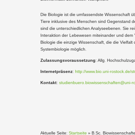
Die Biologie ist die umfas­sendste Wissen­schaft 
Tiere inklusive des Menschen sind Gegen­stand der
sind die unter­schied­lichen Analy­se­ebenen. Sie
Inter­aktion der Lebewesen mitein­ander und dem
Biologie die einzige Wissen­schaft, die die Vielf
System­bio­logie möglich.
Zulas­sungs­vor­aus­setzung
: Allg. Hochschul­zu­g
Inter­net­präsenz
:
http://www.bio.uni-rostock.de/
Kontakt
:
studienbuero.biowissenschaften@uni-r
Aktuelle Seite:
Startseite
»
B.Sc. Biowis­sen­schaft