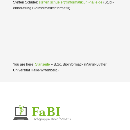
Steffen Schüler:
steffen.schueler@informatik.uni-halle.de
(Studi­
en­be­ratung Bioinformatik/Informatik)
You are here:
Startseite
»
B.Sc. Bioin­for­matik (Martin-Luther
Univer­sität Halle-Wittenberg)