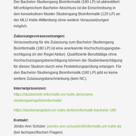
Der Bachelor-Studi­engang Bioin­for­matik (180 LP) ist akkre­di­tiert.
Mit erfolg­reichem Bachelor-Abschluss ist die Einschreibung in
den konse­ku­tiven Master-Studi­engang Bioin­for­matik (120 LP) an
der MLU Halle-Wittenberg ohne weitere Voraus­set­zungen
möglich.
Zulas­sungs­vor­aus­set­zungen:
Voraus­setzung für die Zulassung zum Bachelor-Studi­engang
Bioin­for­matik (180 LP) ist eine anerkannte Hochschul­zu­gangs­be­
rech­tigung (in der Regel Abitur). Quali­fi­zierte Berufs­tätige ohne
Hochschul­zu­gangs­be­rech­tigung können die Studi­en­be­rech­tigung
für dieses Studium durch eine Feststel­lungs­prüfung erlangen. Für
den Bachelor-Studi­engang Bioin­for­matik (180 LP) gibt es keine
weitere Zulas­sungs­be­schränkung (kein NC).
Inter­net­prä­senzen:
https://studieninfo.informatik.uni-halle.de/unsere-
studiengaenge/bioinformatik/
https://studienangebot.uni-halle.de/bioinformatik-bachelor-180
Kontakt:
Jördis-Ann Schüler:
joerdis-ann.schueler@informatik.uni-halle.de
(bei fachspe­zi­fi­schen Fragen)