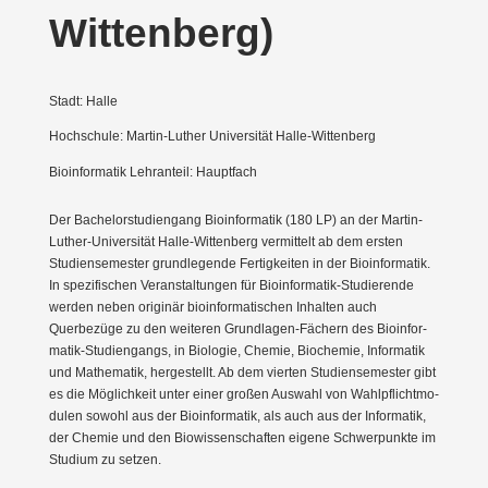
Wittenberg)
Stadt: Halle
Hochschule: Martin-Luther Universität Halle-Wittenberg
Bioinformatik Lehranteil: Hauptfach
Der Bache­lor­stu­di­engang Bioin­for­matik (180 LP) an der Martin-
Luther-Univer­sität Halle-Wittenberg vermittelt ab dem ersten
Studi­en­se­mester grund­le­gende Fertig­keiten in der Bioin­for­matik.
In spezi­fi­schen Veran­stal­tungen für Bioin­for­matik-Studie­rende
werden neben originär bioin­for­ma­ti­schen Inhalten auch
Querbezüge zu den weiteren Grund­lagen-Fächern des Bioin­for­
matik-Studi­en­gangs, in Biologie, Chemie, Biochemie, Infor­matik
und Mathe­matik, herge­stellt. Ab dem vierten Studi­en­se­mester gibt
es die Möglichkeit unter einer großen Auswahl von Wahlpflicht­mo­
dulen sowohl aus der Bioin­for­matik, als auch aus der Infor­matik,
der Chemie und den Biowis­sen­schaften eigene Schwer­punkte im
Studium zu setzen.