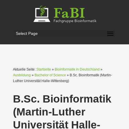
Select Page
Aktuelle Seite:
Startseite
»
Bioinformatik in Deutschland
»
Ausbildung
»
Bachelor of Science
» B.Sc. Bioin­for­matik (Martin-
Luther Univer­sität Halle-Wittenberg)
B.Sc. Bioin­for­matik
(Martin-Luther
Univer­sität Halle-