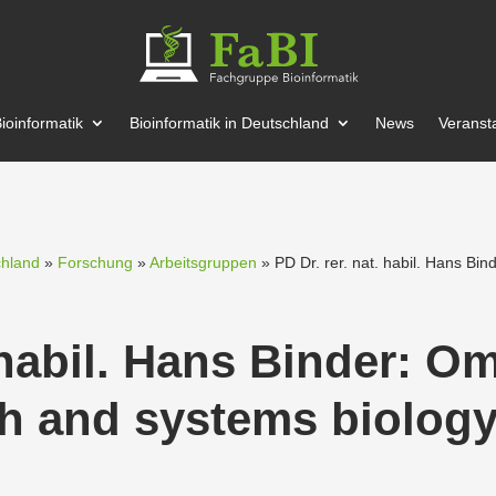
ioin­for­matik
Bioin­for­matik in Deutschland
News
Veran­st
chland
»
Forschung
»
Arbeitsgruppen
» PD Dr. rer. nat. habil. Hans Bin
 habil. Hans Binder: Om
th and systems biolog