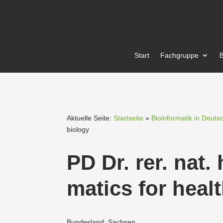
Start
Fachgruppe
B
Aktuelle Seite:
Startseite
»
Bioinformatik in Deuts
biology
PD Dr. rer. nat.
matics for heal
Bundesland: Sachsen