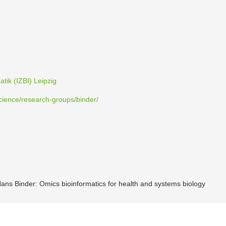
­matik (IZBI) Leipzig
/science/research-groups/binder/
 Hans Binder: Omics bioin­for­matics for health and systems biology