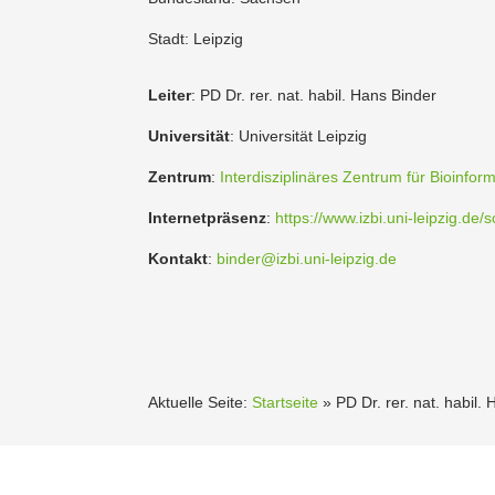
Stadt: Leipzig
Leiter
: PD Dr. rer. nat. habil. Hans Binder
Univer­sität
: Univer­sität Leipzig
Zentrum
:
Inter­dis­zi­pli­näres Zentrum für Bioin­for
Inter­net­präsenz
:
https://www.izbi.uni-leipzig.de
Kontakt
:
binder@izbi.uni-leipzig.de
Aktuelle Seite:
Startseite
»
PD Dr. rer. nat. habil.