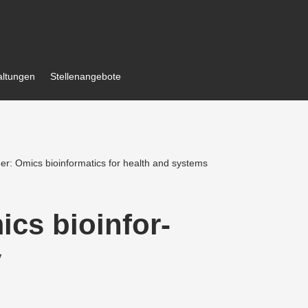
al­tungen
Stellen­an­gebote
der: Omics bioin­for­matics for health and systems
ics bioin­for­
y